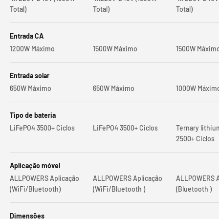
Total)
Total)
Total)
Entrada CA
1200W Máximo
1500W Máximo
1500W Máxim
Entrada solar
650W Máximo
650W Máximo
1000W Máxim
Tipo de bateria
LiFePO4 3500+ Ciclos
LiFePO4 3500+ Ciclos
Ternary lithiu
2500+ Ciclos
Aplicação móvel
ALLPOWERS Aplicação
ALLPOWERS Aplicação
ALLPOWERS A
(WiFi/Bluetooth)
(WiFi/Bluetooth )
(Bluetooth )
Dimensões