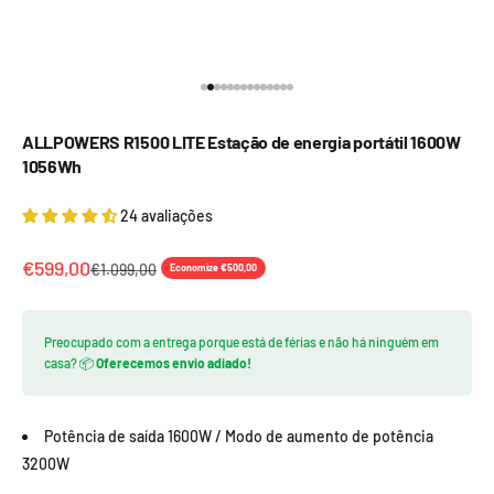
Ir para item 1
Ir para item 2
Ir para item 3
Ir para item 4
Ir para item 5
Ir para item 6
Ir para item 7
Ir para item 8
Ir para item 9
Ir para item 10
Ir para item 11
Ir para item 12
Ir para item 13
Ir para item 14
ALLPOWERS R1500 LITE Estação de energia portátil 1600W
1056Wh
24 avaliações
Preço promocional
€599,00
Preço normal
€1.099,00
Economize €500,00
Preocupado com a entrega porque está de férias e não há ninguém em
casa? 📦
Oferecemos envio adiado!
Potência de saída 1600W / Modo de aumento de potência
3200W