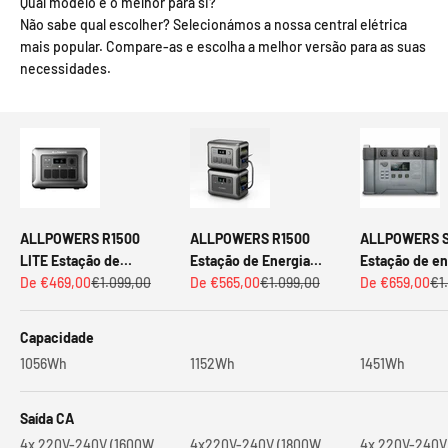
Qual modelo é o melhor para si?
Não sabe qual escolher? Selecionámos a nossa central elétrica
mais popular. Compare-as e escolha a melhor versão para as suas
necessidades.
ALLPOWERS R1500
ALLPOWERS R1500
ALLPOWERS S
LITE Estação de
Estação de Energia
Estação de en
Preço promocional
Preço normal
Preço promocional
Preço normal
Preço promoc
Pr
energia portátil 1600W
De €469,00
€1.099,00
Portátil 1800W 1152Wh
De €565,00
€1.099,00
portátil 2400
De €659,00
€1
1056Wh
Capacidade
1056Wh
1152Wh
1451Wh
Saída CA
4x 220V-240V (1600W
4x220V-240V (1800W
4x 220V-240V