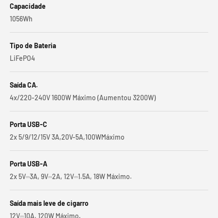
Capacidade
1056Wh
Tipo de Bateria
LiFePO4
Saída CA.
4x/220-240V 1600W Máximo (Aumentou 3200W)
Porta USB-C
2x 5/9/12/15V 3A,20V-5A,100WMáximo
Porta USB-A
2x 5V⎓3A, 9V⎓2A, 12V⎓1.5A, 18W Máximo.
Saída mais leve de cigarro
12V⎓10A, 120W Máximo.