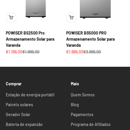
POWISER BS2500 Pro
POWISER BS5000 PRO
Armazenamento Solar para
Armazenamento Solar para
Varanda
Varanda
Preço promocional
Preço normal
Preço promocional
Preço normal
€1.199,00
€1.999,00
€1.999,00
€3.999,00
Comprar
Mais
Estação de energia portátil
Quem Somos
Painéis solares
Blog
Gerador Solar
Pagamentos
Bateria de expansão
Programa de Afiliados