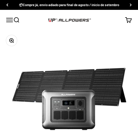
Pular para o conteúdo
📦Compre já, envio adiado para final de agosto / início de setembro
Abrir menu de navegação
Abrir pesquisa
Abrir c
Allpowers Portugal
Zoom na imagem