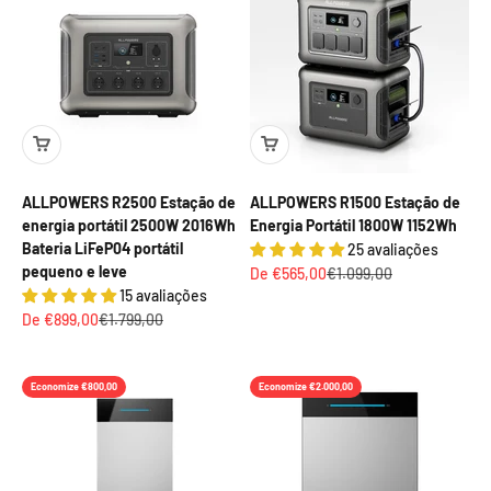
ALLPOWERS R2500 Estação de
ALLPOWERS R1500 Estação de
energia portátil 2500W 2016Wh
Energia Portátil 1800W 1152Wh
Bateria LiFeP04 portátil
25 avaliações
pequeno e leve
Preço promocional
Preço normal
De €565,00
€1.099,00
15 avaliações
Preço promocional
Preço normal
De €899,00
€1.799,00
Economize €800,00
Economize €2.000,00