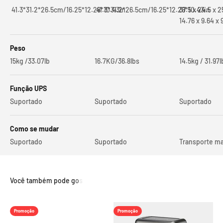
41.3*31.2*26.5cm/16.25*12.28*10.43in
41.3*31.2*26.5cm/16.25*12.28*10.43in
37.5 x 24.5 x 
14.76 x 9.64 x 
Peso
15kg /33.07lb
16.7KG/36.8lbs
14.5kg / 31.97l
Função UPS
Suportado
Suportado
Suportado
Como se mudar
Suportado
Suportado
Transporte m
Promoção
Promoção