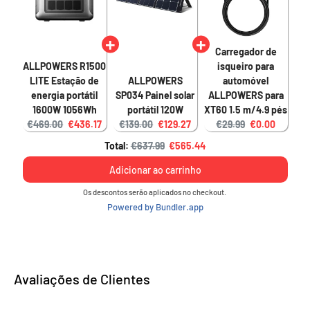
Carregador de
ALLPOWERS R1500
isqueiro para
LITE Estação de
ALLPOWERS
automóvel
energia portátil
SP034 Painel solar
ALLPOWERS para
1600W 1056Wh
portátil 120W
XT60 1.5 m/4.9 pés
Original price:
Current price:
Original price:
Current price:
Original price:
Current price
€469.00
€436.17
€139.00
€129.27
€29.99
€0.00
Original price
Discounted price
Total:
€637.99
€565.44
Adicionar ao carrinho
Os descontos serão aplicados no checkout.
Powered by Bundler.app
Avaliações de Clientes