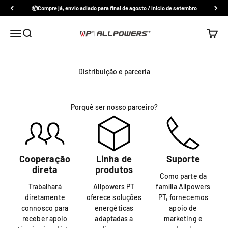
Pular para o conteúdo
📦Compre já, envio adiado para final de agosto / início de setembro
Abrir menu de navegação
Abrir pesquisa
Abrir c
Allpowers Portugal
Distribuição e parceria
Porquê ser nosso parceiro?
Cooperação
Linha de
Suporte
direta
produtos
Como parte da
Trabalhará
Allpowers PT
família Allpowers
diretamente
oferece soluções
PT, fornecemos
connosco para
energéticas
apoio de
receber apoio
adaptadas a
marketing e