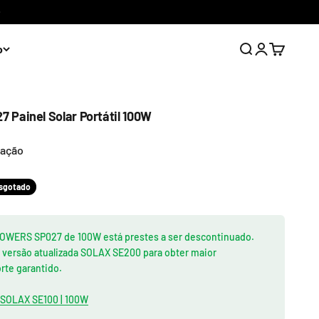
o
Abrir pesquisa
Abrir página 
Abrir carr
Painel Solar Portátil 100W
iação
nal
al
sgotado
POWERS SP027 de 100W está prestes a ser descontinuado.
la versão atualizada SOLAX SE200 para obter maior
rte garantido.
SOLAX SE100 | 100W