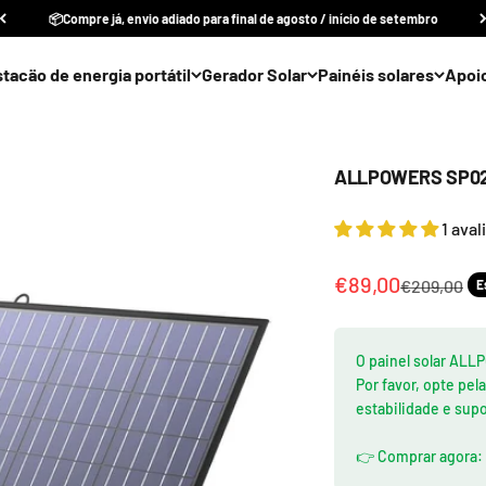
📦Compre já, envio adiado para final de agosto / início de setembro
stacäo de energia portátil
Gerador Solar
Painéis solares
Apoi
ALLPOWERS SP027 
1 aval
Preço promocio
€89,00
Preço norm
€209,00
E
O painel solar ALL
Por favor, opte pe
estabilidade e supo
👉 Comprar agora: