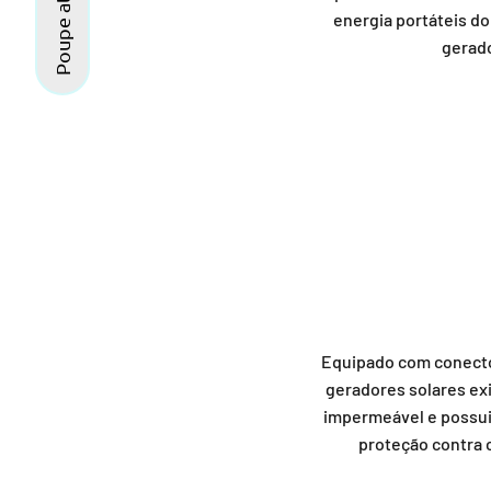
Poupe até 52%
energia portáteis do
gerado
Equipado com conector
geradores solares exi
impermeável e possui 
proteção contra c